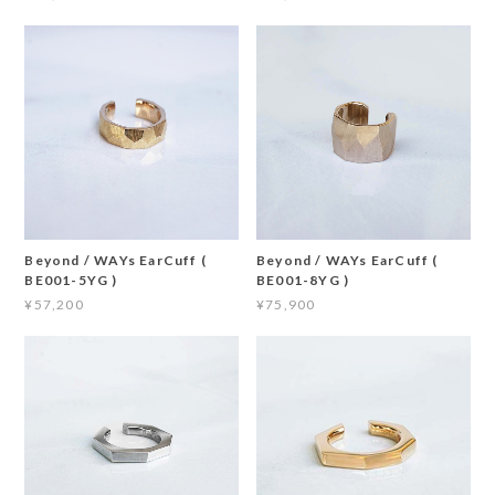
Beyond / WAYs EarCuff (
Beyond / WAYs EarCuff (
BE001-5YG )
BE001-8YG )
¥57,200
¥75,900