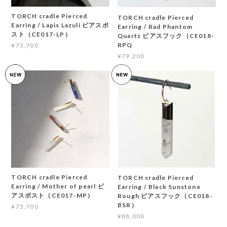
TORCH cradle Pierced
TORCH cradle Pierced
Earring / Lapis Lazuli ピアスポ
Earring / Rad Phantom
スト（CE017-LP）
Quartz ピアスフック（CE018-
RPQ
¥73,700
¥79,200
TORCH cradle Pierced
TORCH cradle Pierced
Earring / Mother of pearl ピ
Earring / Black Sunstone
アスポスト（CE017-MP）
Rough ピアスフック（CE018-
BSR）
¥73,700
¥88,000