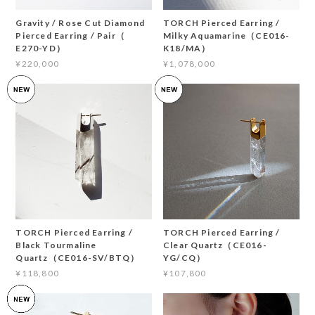
Gravity / Rose Cut Diamond
TORCH Pierced Earring /
Pierced Earring / Pair（
Milky Aquamarine（CE016-
E270-YD）
K18/MA）
¥220,000
¥1,078,000
TORCH Pierced Earring /
TORCH Pierced Earring /
Black Tourmaline
Clear Quartz（CE016-
Quartz（CE016-SV/BTQ）
YG/CQ）
¥118,800
¥107,800