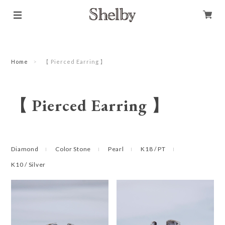
Home
【 Pierced Earring 】
【 Pierced Earring 】
Diamond
Color Stone
Pearl
K18 / PT
K10 / Silver