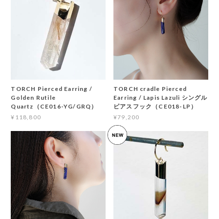
TORCH Pierced Earring /
TORCH cradle Pierced
Golden Rutile
Earring / Lapis Lazuli シングル
Quartz（CE016-YG/GRQ）
ピアスフック（CE018-LP）
¥118,800
¥79,200