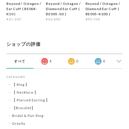
Beyond / Octagon /
Beyond / Octagon /
Beyond / Octagon /
Ear Cuff ( BE004-
Diamond Ear Cuff (
Diamond Ear Cuff (
K10 )
BE005-SD )
BE005-K10D )
¥67,100
¥63,800
¥95,700
ショップの評価
すべて
4
0
0
CATEGORY
【 Ring 】
【 Necklace 】
【 Pierced Earring 】
【Bracelet】
Bridal & Pair Ring
Gravity