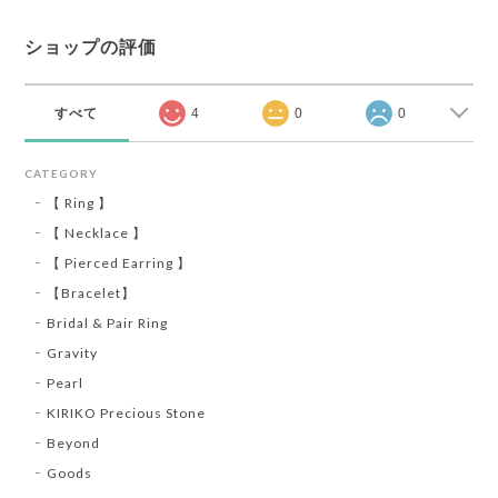
ショップの評価
すべて
4
0
0
CATEGORY
【 Ring 】
【 Necklace 】
【 Pierced Earring 】
【Bracelet】
Bridal & Pair Ring
Gravity
Pearl
KIRIKO Precious Stone
Beyond
Goods