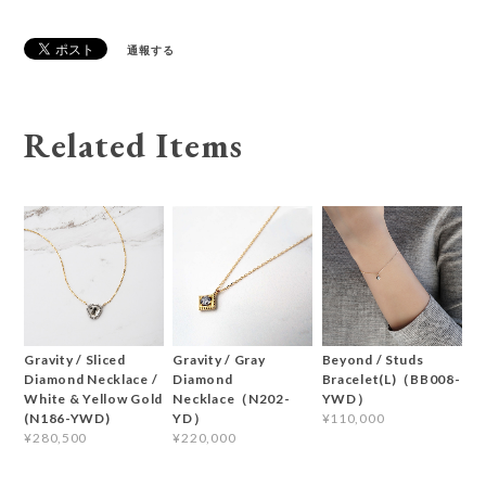
通報する
Related Items
Gravity / Sliced
Gravity / Gray
Beyond / Studs
Diamond Necklace /
Diamond
Bracelet(L)（BB008-
White & Yellow Gold
Necklace（N202-
YWD）
(N186-YWD)
YD）
¥110,000
¥280,500
¥220,000