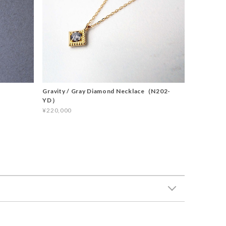
Gravity / Gray Diamond Necklace（N202-
YD）
¥220,000