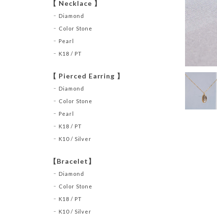
【 Necklace 】
Diamond
Color Stone
Pearl
K18 / PT
【 Pierced Earring 】
Diamond
Color Stone
Pearl
K18 / PT
K10 / Silver
【Bracelet】
Diamond
Color Stone
K18 / PT
K10 / Silver