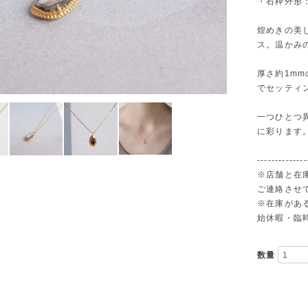
・石枠外形：
煌めきの美し
ス。温かみ
厚さ約1mm
でセッティング
一つひとつ
に彩ります
--------------
※店舗と在
ご連絡させ
※在庫があ
始休暇・臨時
数量