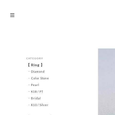
CATEGORY
【 Ring 】
Diamond
Color Stone
Pearl
K18 / PT
Bridal
K10 / Silver