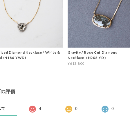
Sliced Diamond Necklace / White &
Gravity / Rose Cut Diamond
ld (N186-YWD)
Necklace（N208-YD）
¥613,800
プの評価
べて
4
0
0