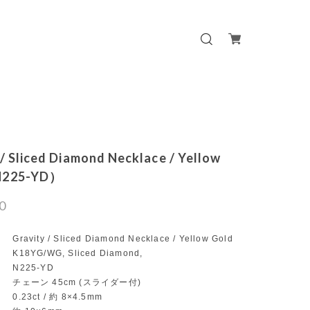
 / Sliced Diamond Necklace / Yellow
N225-YD）
0
avity / Sliced Diamond Necklace / Yellow Gold
8YG/WG, Sliced Diamond,
N225-YD
 チェーン 45cm (スライダー付)
.23ct / 約 8×4.5mm