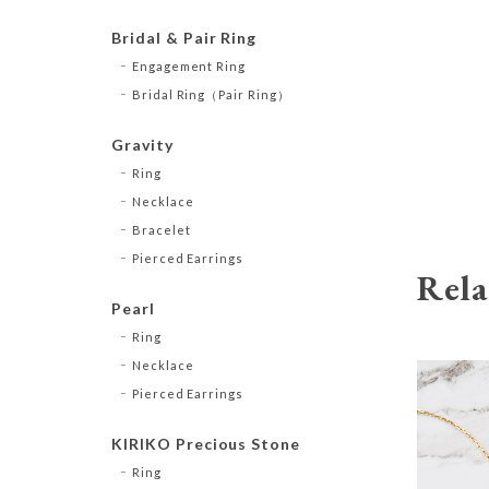
Bridal & Pair Ring
Engagement Ring
Bridal Ring（Pair Ring）
Gravity
Ring
Necklace
Bracelet
Pierced Earrings
Rela
Pearl
Ring
Necklace
Pierced Earrings
KIRIKO Precious Stone
Ring