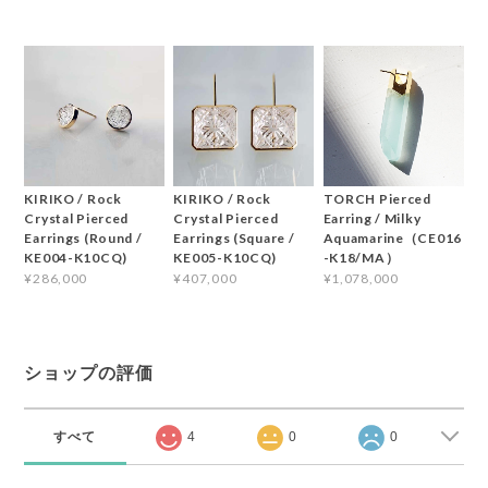
KIRIKO / Rock
KIRIKO / Rock
TORCH Pierced
Crystal Pierced
Crystal Pierced
Earring / Milky
Earrings (Round /
Earrings (Square /
Aquamarine（CE016
KE004-K10CQ)
KE005-K10CQ)
-K18/MA）
¥286,000
¥407,000
¥1,078,000
ショップの評価
すべて
4
0
0