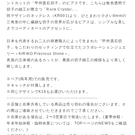
ントカットの「甲州貴石切子」のピアスです。こちらは無色透明で
切子の細工が際立つ「Rock Crystal」。
同デザインのネックレス（KR001)より、ひとまわり小さい8mmの
三角形の中に繊細な切子の世界が広がるピアスは、シンプルな美し
さでコーディネートのアクセントに。
日本を代表するお二人の研磨職人によって生まれた「甲州貴石切
子」をこだわりのセッティングで仕立てたコラボレーションジュエ
リー＜KIRIKO Precious Stone＞。
表面の立体感のあるカットが、裏面の切子細工の模様をより美しく
映し出します。
※ペア(両耳用)での販売です。
※キャッチが付属します。
※同じデザインでK18もお選びいただけます。
----------------------------------------------------------
※店舗と在庫共有している商品は売り切れの場合がございます。そ
の際はご連絡させていただきますのでご了承ください。
※在庫がある場合は、2〜3営業日で発送いたします。(夏季休暇・
年末年始休暇・臨時休業については、TOPページのNEWSをご確認
ください。)