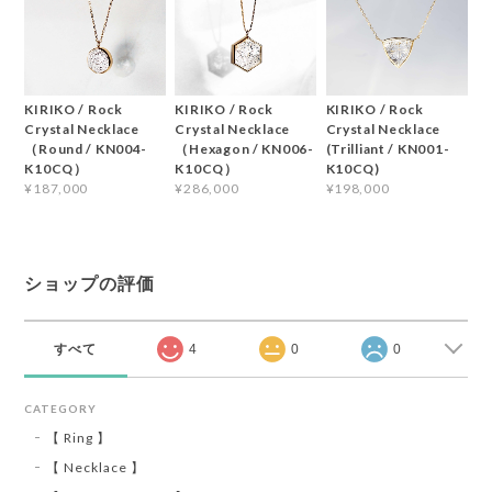
KIRIKO / Rock
KIRIKO / Rock
KIRIKO / Rock
Crystal Necklace
Crystal Necklace
Crystal Necklace
（Round / KN004-
（Hexagon / KN006-
(Trilliant / KN001-
K10CQ）
K10CQ）
K10CQ)
¥187,000
¥286,000
¥198,000
ショップの評価
すべて
4
0
0
CATEGORY
【 Ring 】
【 Necklace 】