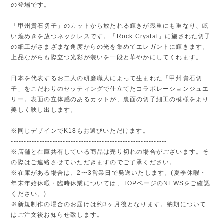
の登場です。
「甲州貴石切子」のカットから放たれる輝きが幾重にも重なり、眩
い煌めきを放つネックレスです。「Rock Crystal」に施された切子
の細工がさまざまな角度からの光を集めてエレガントに輝きます。
上品ながらも際立つ光彩が装いを一段と華やかにしてくれます。
日本を代表するお二人の研磨職人によって生まれた「甲州貴石切
子」をこだわりのセッティングで仕立てたコラボレーションジュエ
リー。表面の立体感のあるカットが、裏面の切子細工の模様をより
美しく映し出します。
※同じデザインでK18もお選びいただけます。
------------------------------------------------------------
※店舗と在庫共有している商品は売り切れの場合がございます。そ
の際はご連絡させていただきますのでご了承ください。
※在庫がある場合は、2〜3営業日で発送いたします。(夏季休暇・
年末年始休暇・臨時休業については、TOPページのNEWSをご確認
ください。)
※新規制作の場合のお届けは約3ヶ月後となります。納期について
はご注文後お知らせ致します。