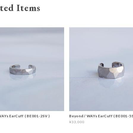
ted Items
WAYs EarCuff ( BE001-2SV )
Beyond / WAYs EarCuff ( BE001-5S
¥33,000