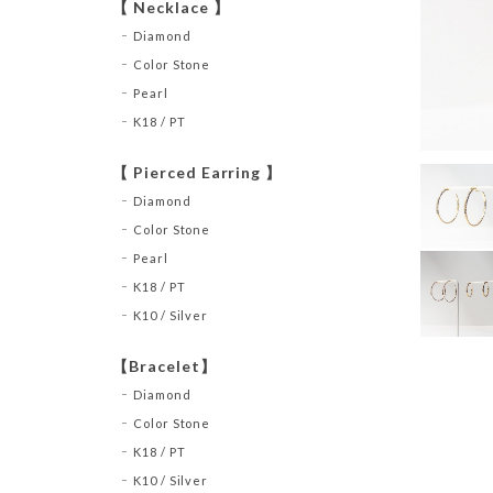
【 Necklace 】
Diamond
Color Stone
Pearl
K18 / PT
【 Pierced Earring 】
Diamond
Color Stone
Pearl
K18 / PT
K10 / Silver
【Bracelet】
Diamond
Color Stone
K18 / PT
K10 / Silver