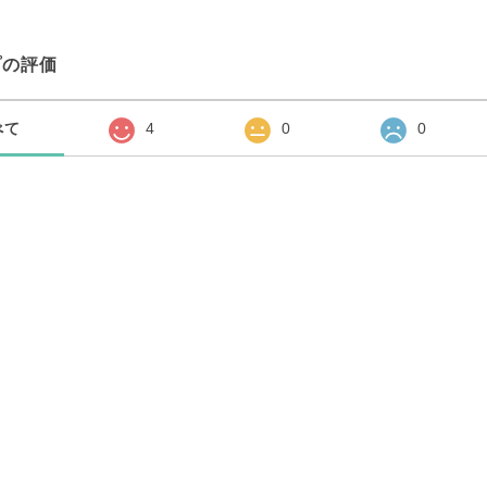
プの評価
べて
4
0
0