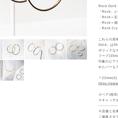
Rock Go
「Rock
・Rock＝
・Rock＝
・Rock C
これらの意
Gold」は
ボリックな
フープ(3
印象のピア
れたバーも
＊23mm(
https://ww
※ペア(両耳
※キャッチ
--------------
※店舗と在
ご連絡させ