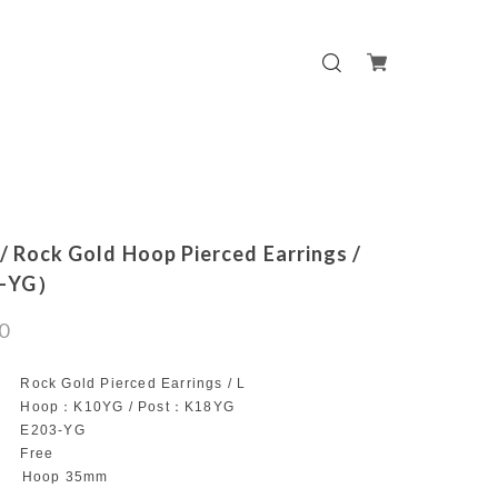
/ Rock Gold Hoop Pierced Earrings /
3-YG）
0
ck Gold Pierced Earrings / L
oop：K10YG / Post：K18YG
E203-YG
 Free
 Hoop 35mm