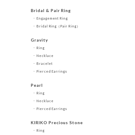
Bridal & Pair Ring
Engagement Ring
Bridal Ring（Pair Ring）
Gravity
Ring
Necklace
Bracelet
Pierced Earrings
Pearl
Ring
Necklace
Pierced Earrings
KIRIKO Precious Stone
Ring