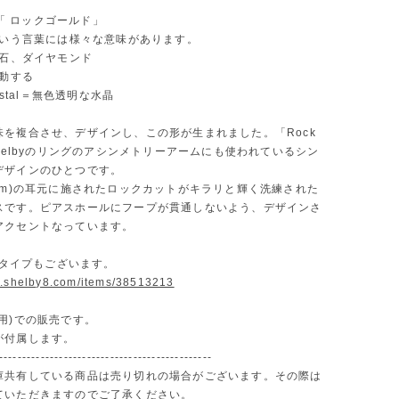
ld「 ロックゴールド」
」という言葉には様々な意味があります。
宝石、ダイヤモンド
感動する
rystal＝無色透明な水晶
味を複合させ、デザインし、この形が生まれました。「Rock
Shelbyのリングのアシンメトリーアームにも使われているシン
デザインのひとつです。
5mm)の耳元に施されたロックカットがキラリと輝く洗練された
スです。ピアスホールにフープが貫通しないよう、デザインさ
アクセントなっています。
S)タイプもございます。
w.shelby8.com/items/38513213
用)での販売です。
が付属します。
----------------------------------------------
庫共有している商品は売り切れの場合がございます。その際は
ていただきますのでご了承ください。