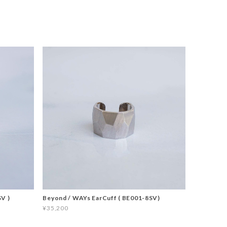
V )
Beyond / WAYs EarCuff ( BE001-8SV)
¥35,200