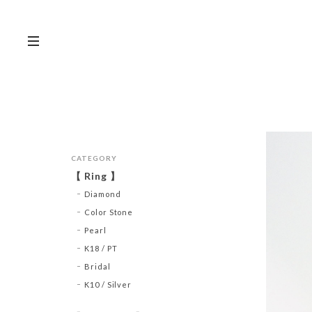
CATEGORY
【 Ring 】
Diamond
Color Stone
Pearl
K18 / PT
Bridal
K10 / Silver