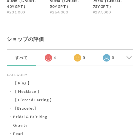
40cm（GN001-
50cm（GN002-
75cm（GN003-
40YGPT）
50YGPT）
75YGPT）
¥231,000
¥264,000
¥297,000
ショップの評価
すべて
4
0
0
CATEGORY
【 Ring 】
【 Necklace 】
【 Pierced Earring 】
【Bracelet】
Bridal & Pair Ring
Gravity
Pearl