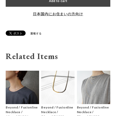
Add to cart
日本国内にお住まいの方向け
通報する
Related Items
Beyond / Fusionline
Beyond / Fusionline
Beyond / Fusionline
Necklace /
Necklace /
Necklace /