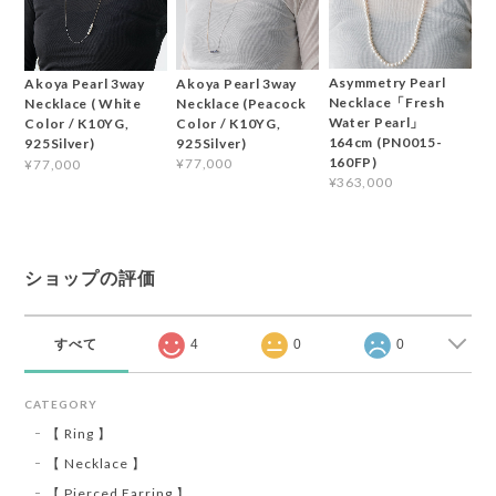
Asymmetry Pearl
Akoya Pearl 3way
Akoya Pearl 3way
Necklace「Fresh
Necklace (Peacock
Necklace ( White
Water Pearl」
Color / K10YG,
Color / K10YG,
164cm (PN0015-
925Silver)
925Silver)
160FP)
¥77,000
¥77,000
¥363,000
ショップの評価
すべて
4
0
0
CATEGORY
【 Ring 】
【 Necklace 】
【 Pierced Earring 】